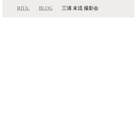
RITA.
BLOG
三浦 未流 撮影会
三浦 未流 撮影会
メニュー
サロンインフォメーション
スタッフ一覧
ギャラリー
ブログ
ムービー