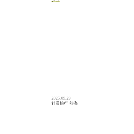
2025.09.29
社員旅行 熱海