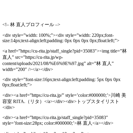
<!–
林
直人プロフィール
–>
<div style=”width: 100%;”><div style=”width: 220px;font-
size:14px;text-align:left;padding: 0px 0px 0px 0px;float:left;”>
<a href=”https://cu-rita.jp/staff_single?pid=35083″><img title=”
林
直人
” src=”https://cu-rita.jp/wp-
content/uploads/2021/08/%E6%9E%97.jpg” alt=”
林
直人
”
width=”200″ /></a></div>
<div style=”font-size:16px;text-align:left;padding: 5px 0px 0px
0px;float:left;”>
<div><a href=”https://cu-rita.jp/” style=’color:#000000;’>
川崎
美
容室
RITA.
（リタ）
</a></div><div>
トップスタイリスト
</div>
<div><a href=”https://cu-rita.jp/staff_single?pid=35083″
style=’font-size:28px; color:#000000;’>
林
直人
</a></div>