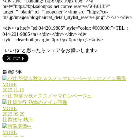
<div style=”padding: 10px 0px 10px 0px;”><a
href=”https://bpl.salonpos-net.com/e-reserve/56B6135/”
target=”_blank” rel=”noopener”><img src=”https://cu-
rita.jp/images/blog/haircat_detail_stylist_reserve.png” /></a></div>
<div><a href=”tel:0442019885″ style=”color: #000000;”>TEL
：
044-201-9885</a></div></div></div><div
style=’clear:both;margin: 0px 0px 0px 0px;’></div>
”いいね”と思ったらシェアをお願いします♪
最新記事
MORE
2025.11.10
小辻 艶髪☆秋オススメ☆マロンベージュ
MORE
2025.09.29
社員旅行 熱海
MORE