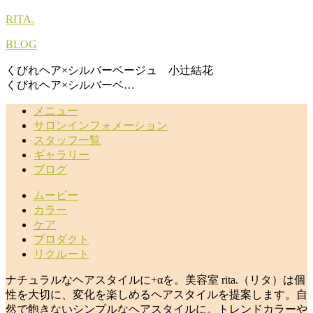
RITA.
BLOG
くびれヘア×シルバーベージュ 小辻結花
くびれヘア×シルバーベ…
メニュー
サロンインフォメーション
スタッフ一覧
ギャラリー
ブログ
ムービー
カラー
ケア
プロダクト
リクルート
ナチュラルなヘアスタイルに+αを。美容室 rita.（リタ）は個
性を大切に、変化を楽しめるヘアスタイルを提案します。自
然で飽きないシンプルなヘアスタイルに。トレンドカラーや