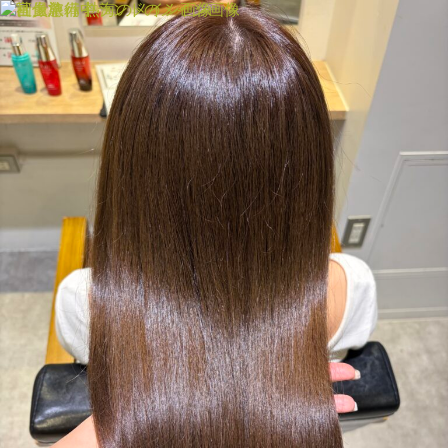
MENU
SALON INFORMATION
STAFF
GALLERY
BLOG
MOVIE
COLOR
CARE
PRODUCT
RECRUIT
MENU
SALON INFORMATION
STAFF
GALLERY
BLOG
MOVIE
COLUMN