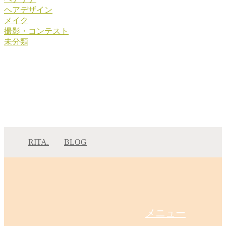
ヘアデザイン
メイク
撮影・コンテスト
未分類
RITA.
BLOG
まつだて☆ブリーチ1回~ブラウンベージュ
まつだて☆ブリーチ1回…
メニュー