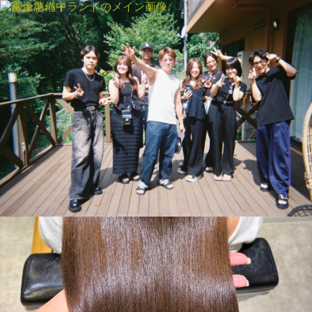
MENU
SALON INFORMATION
STAFF
GALLERY
BLOG
MOVIE
COLOR
CARE
PRODUCT
RECRUIT
MENU
SALON INFORMATION
STAFF
GALLERY
BLOG
MOVIE