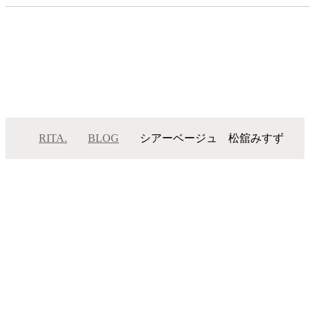
RITA.
BLOG
シアーベージュ 松舘みすず
シアーベージュ 松舘み…
メニュー
サロンインフォメーション
スタッフ一覧