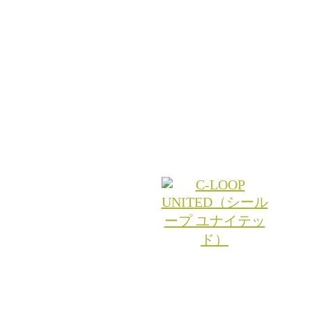
ナチュラルなヘアスタイルに+αを。美容室 rita.（リ
変化を楽しめるヘアスタイルを提案します。自然で飽
アスタイルに。トレンドカラーや話題の頭皮や髪にや
カラーをお取り扱いしています。
© 2026 RITA.