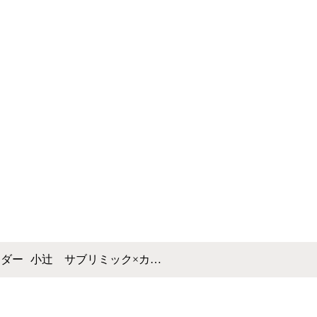
ンダー
小辻 サブリミック×カ…