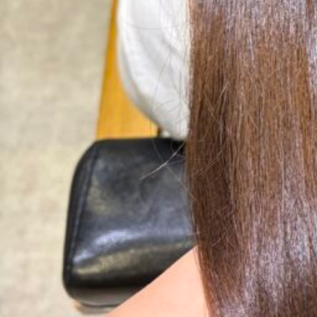
BLOG
小辻 ツヤ
2025.03.29
”い