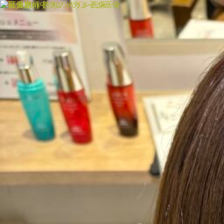
MENU
SALON INFORMATION
STAFF
GALLERY
BLOG
MOVIE
COLOR
CARE
PRODUCT
RECRUIT
MENU
SALON INFORMATION
STAFF
GALLERY
BLOG
MOVIE
COLUMN
PRODUCT