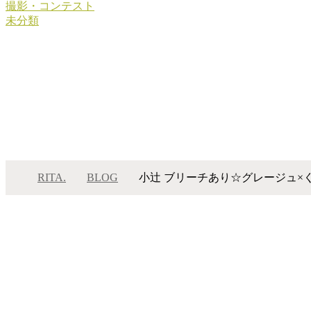
撮影・コンテスト
未分類
RITA.
BLOG
小辻 ブリーチあり☆グレージュ×
メニュー
ム
サロンインフォメーション
カ
スタッフ一覧
ケ