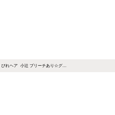
くびれヘア
小辻 ブリーチあり☆グ…
ービー
ナチュラルなヘアスタイルに+αを。美容室 rita.（リタ）は個性
ラー
案します。自然で飽きないシンプルなヘアスタイルに。トレンド
ア