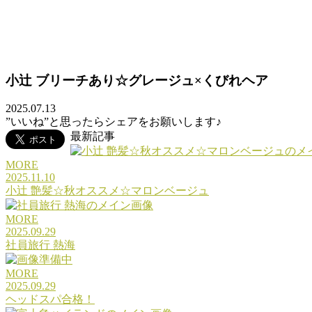
MOVIE
小辻 ブリーチあり☆グレージュ×くびれヘア
COLUMN
2025.07.13
PRODUCT
”いいね”と思ったらシェアをお願いします♪
最新記事
RECRUIT
MORE
2025.11.10
小辻 艶髪☆秋オススメ☆マロンベージュ
MORE
2025.09.29
社員旅行 熱海
MORE
2025.09.29
ヘッドスパ合格！