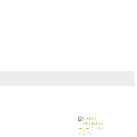
を大切に、変化を楽しめるヘアスタイルを提
カラーや話題の頭皮や髪にやさしいオーガ