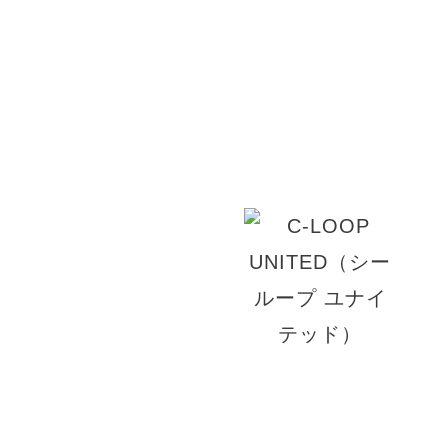
ナチュラルなヘアスタイルに+αを。美容室 rita
に、変化を楽しめるヘアスタイルを提案します。
プルなヘアスタイルに。トレンドカラーや話題の
オーガニックカラーをお取り扱いしています。
© 2026 RITA.