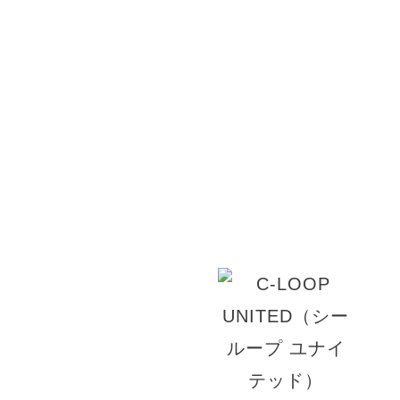
ナチュラルなヘアスタイルに+αを。美容室 rita
に、変化を楽しめるヘアスタイルを提案します。
プルなヘアスタイルに。トレンドカラーや話題の
オーガニックカラーをお取り扱いしています。