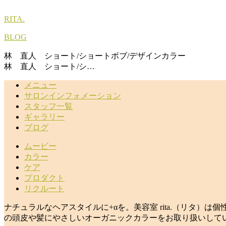
RITA.
BLOG
林 直人 ショート/ショートボブ/デザインカラー
林 直人 ショート/シ…
メニュー
サロンインフォメーション
スタッフ一覧
ギャラリー
ブログ
ムービー
カラー
ケア
プロダクト
リクルート
ナチュラルなヘアスタイルに+αを。美容室 rita.（リタ
の頭皮や髪にやさしいオーガニックカラーをお取り扱いして