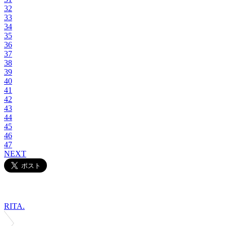
32
33
34
35
36
37
38
39
40
41
42
43
44
45
46
47
NEXT
RITA.