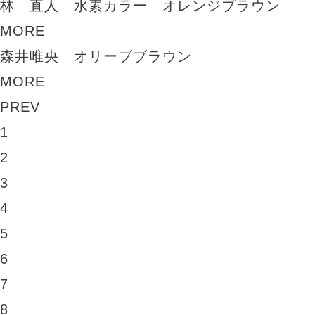
林 直人 水素カラー オレンジブラウン
MORE
森井唯央 オリーブブラウン
MORE
PREV
1
2
3
4
5
6
7
8