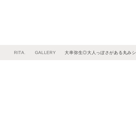
RITA.
GALLERY
大串弥生◎大人っぽさがある丸み
メニュー
ムービー
サロンインフォメーション
カラー
スタッフ一覧
ケア
ギャラリー
プロダクト
ブログ
リクルート