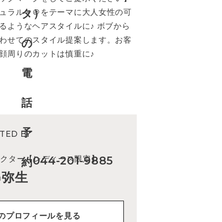
ュラル＋＠をテーマに大人女性の可
るようなヘアスタイルに♪ ボブから
わせてのスタイル提案します。お客
顔周りのカットは慎重に♪
TED BY
044-201-9885
レクター【レディース限定】
串弥生
のプロフィールを見る