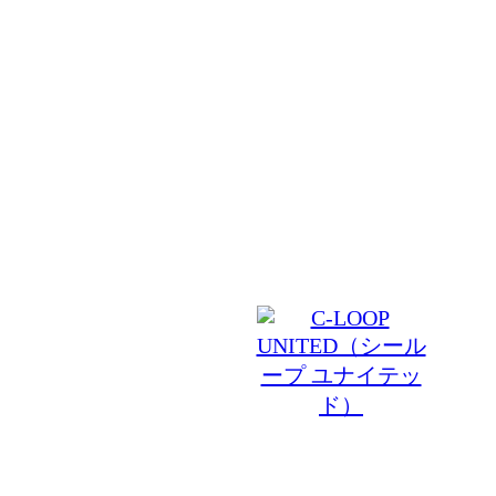
ナチュラルなヘアスタイルに+αを。美容室 rita.（リ
変化を楽しめるヘアスタイルを提案します。自然で飽
アスタイルに。トレンドカラーや話題の頭皮や髪にや
カラーをお取り扱いしています。
© 2026 RITA.