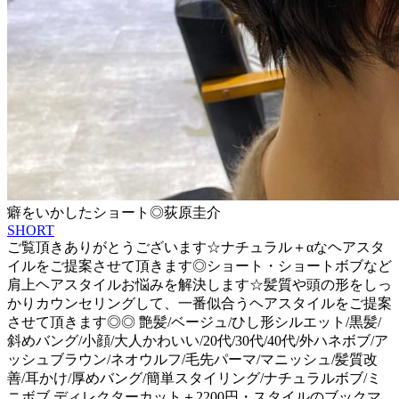
癖をいかしたショート◎荻原圭介
SHORT
ご覧頂きありがとうございます☆ナチュラル＋αなヘアスタ
イルをご提案させて頂きます◎ショート・ショートボブなど
肩上ヘアスタイルお悩みを解決します☆髪質や頭の形をしっ
かりカウンセリングして、一番似合うヘアスタイルをご提案
させて頂きます◎◎ 艶髪/ベージュ/ひし形シルエット/黒髪/
斜めバング/小顔/大人かわいい/20代/30代/40代/外ハネボブ/ア
ッシュブラウン/ネオウルフ/毛先パーマ/マニッシュ/髪質改
善/耳かけ/厚めバング/簡単スタイリング/ナチュラルボブ/ミ
ニボブ ディレクターカット＋2200円・スタイルのブックマ