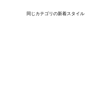
同じカテゴリの新着スタイル