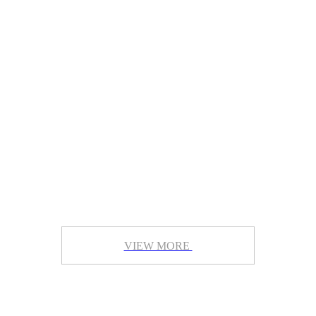
VIEW MORE