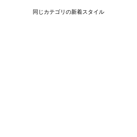
同じカテゴリの新着スタイル