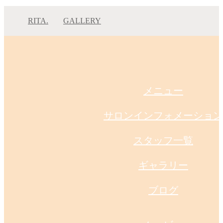
RITA.
GALLERY
林 直人 フェードカット×ツイストパーマ
林 直人 フェードカッ…
メニュー
サロンインフォメーション
スタッフ一覧
ギャラリー
ブログ