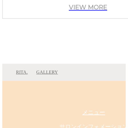
VIEW MORE
RITA.
GALLERY
まつだて/ブリーチなし/ベージュ/艶髪/イルミナ
まつだて/ブリーチなし…
メニュー
サロンインフォメーション