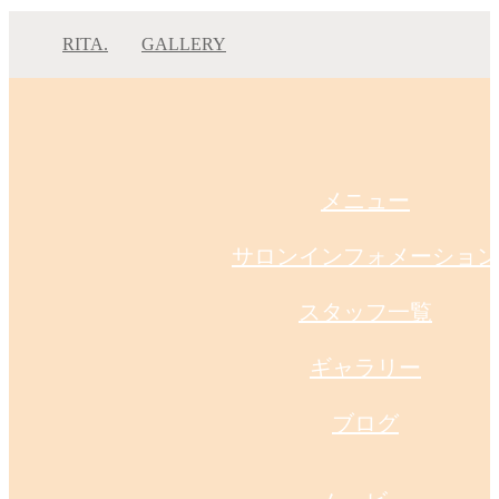
RITA.
GALLERY
小辻 艶髪☆サブリミック×シアーベージュ イルミナ
小辻 艶髪☆サブリミッ…
メニュー
サロンインフォメーション
スタッフ一覧
ギャラリー
ブログ