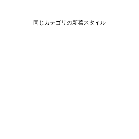
同じカテゴリの新着スタイル