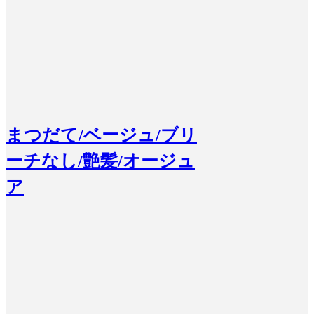
まつだて/ベージュ/ブリ
ーチなし/艶髪/オージュ
ア